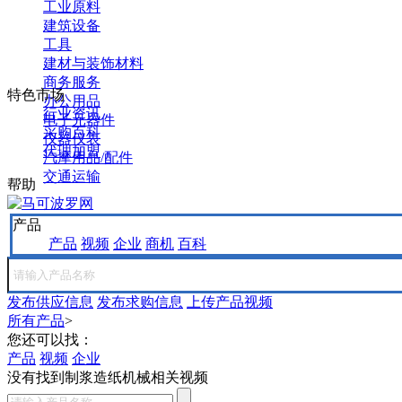
工业原料
建筑设备
工具
建材与装饰材料
商务服务
特色市场
办公用品
行业资讯
电子元器件
采购百科
仪器仪表
代理加盟
汽摩用品/配件
交通运输
帮助
产品
产品
视频
企业
商机
百科
发布供应信息
发布求购信息
上传产品视频
所有产品
>
您还可以找：
产品
视频
企业
没有找到
制浆造纸机械
相关视频