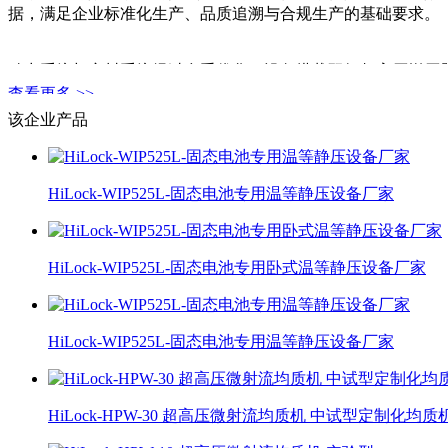
据，满足企业标准化生产、品质追溯与合规生产的基础要求。
动力系统与密封系统经过多重优化，设备搭载双组超高压增压器
采用进口动态密封组件，适配长期高压作业环境，可有效缓解
查看更多 >>
制效果优异，适合企业长期规模化投产使用。
该企业产品
HiLock-WIP525L-固态电池专用温等静压设备厂家
HiLock-WIP525L-固态电池专用卧式温等静压设备厂家
HiLock-WIP525L-固态电池专用温等静压设备厂家
HiLock-HPW-30 超高压微射流均质机 中试型定制化均质