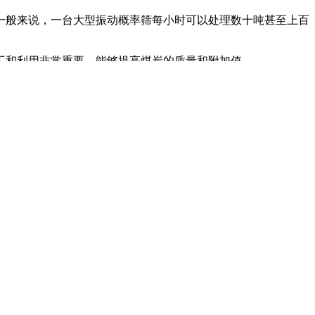
一般来说，一台大型振动概率筛每小时可以处理数十吨甚至上百
工和利用非常重要，能够提高煤炭的质量和附加值。
过程中，能够减少故障发生的概率，降低维修成本和停机时间。