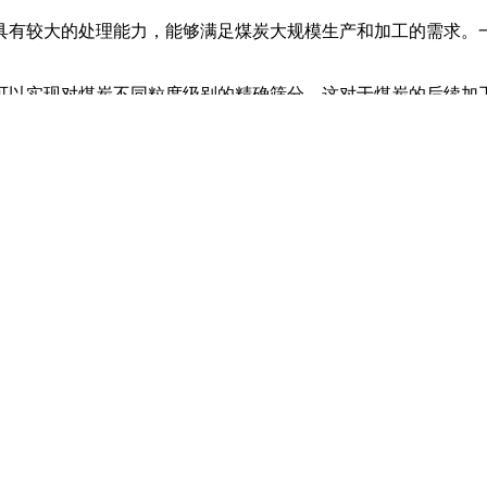
具有较大的处理能力，能够满足煤炭大规模生产和加工的需求。
可以实现对煤炭不同粒度级别的精确筛分。这对于煤炭的后续加
的质量检测和处理，具有较高的可靠性和稳定性。在长期的运行
倾角、振动频率和振幅等参数，