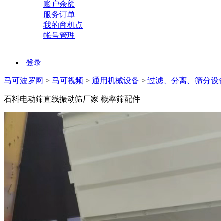
账户余额
服务订单
我的商机点
帐号管理
|
登录
马可波罗网
>
马可视频
>
通用机械设备
>
过滤、分离、筛分设
石料电动筛直线振动筛厂家 概率筛配件