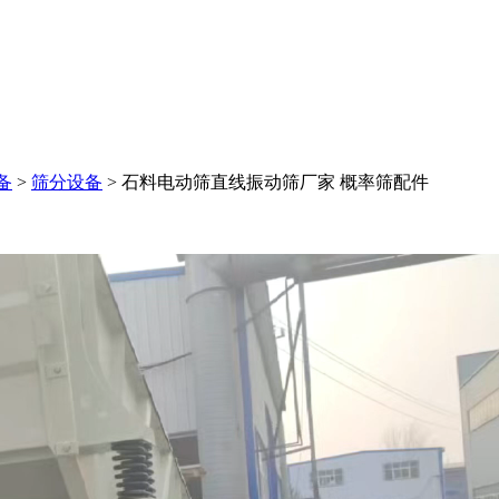
备
>
筛分设备
>
石料电动筛直线振动筛厂家 概率筛配件