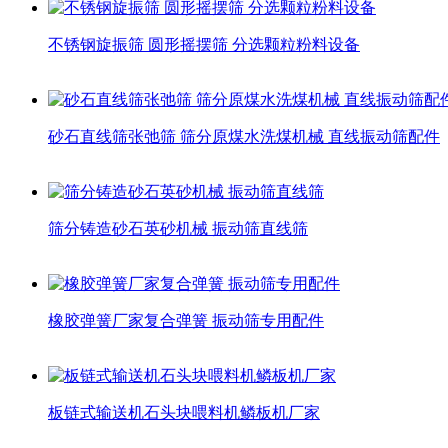
不锈钢旋振筛 圆形摇摆筛 分选颗粒粉料设备
砂石直线筛张弛筛 筛分原煤水洗煤机械 直线振动筛配件
筛分铸造砂石英砂机械 振动筛直线筛
橡胶弹簧厂家复合弹簧 振动筛专用配件
板链式输送机石头块喂料机鳞板机厂家