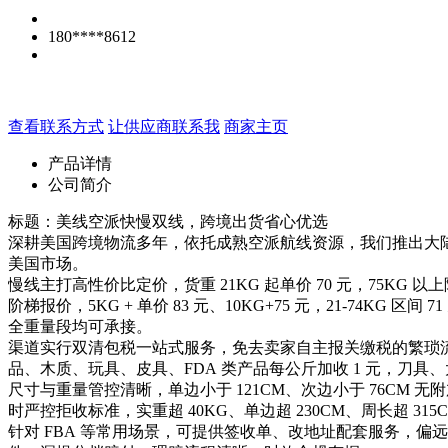
180****8612
查看联系方式
让供应商联系我
商家主页
产品详情
公司简介
标题：美线空派快慢双线，跨境出货省心优选
深耕美国跨境物流多年，依托成熟空派航线资源，我们推出大
美国市场。
慢线主打高性价比定价，货重 21KG 起单价 70 元，75KG
阶梯报价，5KG + 单价 83 元、10KG+75 元，21-74KG
全重量段均可承接。
渠道实行双清包税一站式服务，免去卖家自主报关缴税的繁琐流程
品、木质、玩具、皮具、FDA 类产品每公斤加收 1 元，刀具、
尺寸与重量管控清晰，单边小于 121CM、次边小于 76CM 无
时严控拒收标准，实重超 40KG、单边超 230CM、周长超 
针对 FBA 等常用场景，可提供签收单、改地址配套服务，