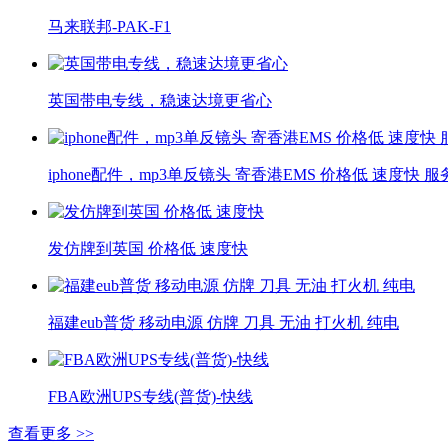
马来联邦-PAK-F1
英国带电专线，稳速达境更省心
iphone配件，mp3单反镜头 寄香港EMS 价格低 速度快 服
发仿牌到英国 价格低 速度快
福建eub普货 移动电源 仿牌 刀具 无油 打火机 纯电
FBA欧洲UPS专线(普货)-快线
查看更多 >>