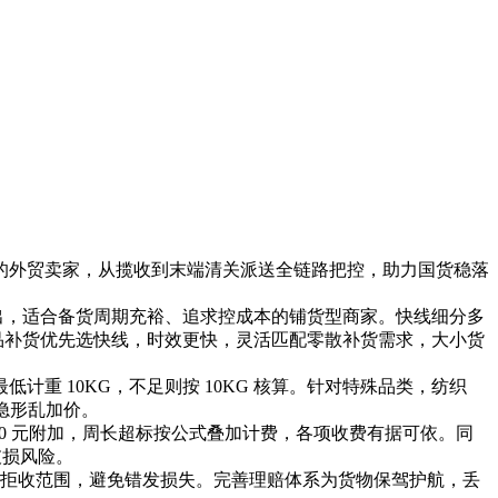
的外贸卖家，从揽收到末端清关派送全链路把控，助力国货稳落
成本优势突出，适合备货周期充裕、追求控成本的铺货型商家。快线细分多
，小批量急单、新品补货优先选快线，时效更快，灵活匹配零散补货需求，大小货
 10KG，不足则按 10KG 核算。针对特殊品类，纺织
无隐形乱加价。
取 290 元附加，周长超标按公式叠加计费，各项收费有据可依。同
破损风险。
知拒收范围，避免错发损失。完善理赔体系为货物保驾护航，丢