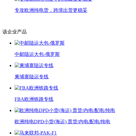
专攻欧洲纯电货，跨境出货更稳妥
该企业产品
中邮陆运大包-俄罗斯
柬埔寨陆运专线
FBA欧洲铁路专线
欧洲纯电DPD小货(海运) 普货/内电/配电/纯电