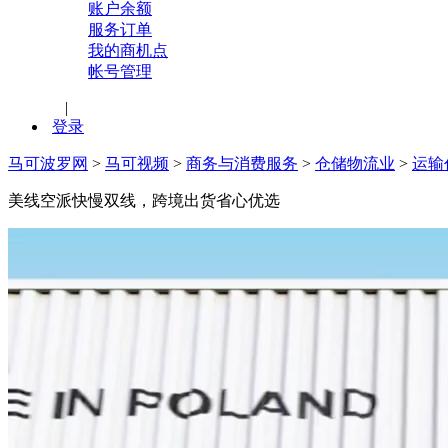
账户余额
服务订单
我的商机点
帐号管理
|
登录
马可波罗网
>
马可视频
>
商务与消费服务
>
仓储物流业
>
运输
美线空派快慢双线，跨境出货省心优选