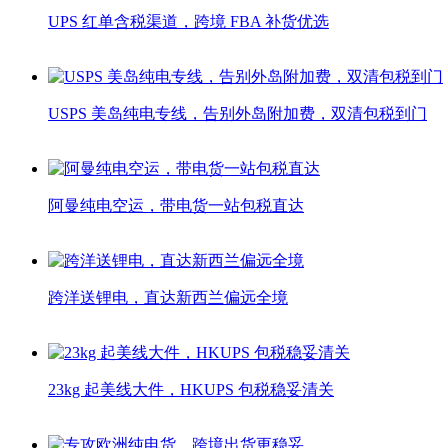
UPS 红单含税渠道，跨境 FBA 补货优选
USPS 美岛纯电专线，告别外岛附加费，双清包税到门
阿曼纯电空运，带电货一站包税直达
跨洋送锂电，直达新西兰偏远全境
23kg 起美线大件，HKUPS 包税稳妥清关