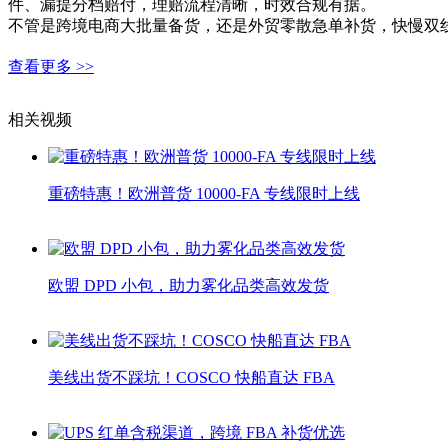
件、漏提分档赔付，理赔流程清晰，时效合规有据。
不管是跨境电商大批量备货，还是外贸零散急单补货，快慢双
查看更多 >>
相关视频
重磅特惠！欧洲普货 10000-FA 专线限时上线
欧盟 DPD 小包，助力雾化品类高效发货
美线出货不踩坑！COSCO 快船直达 FBA