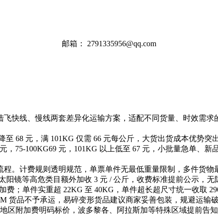
邮箱：
2791335956@qq.com
陆飞快线、慢线两套差异化运输方案，适配不同货量、时效需求
 以上降至 68 元，满 101KG 仅需 66 元每公斤，大货出货
 区间 71 元，75-100KG69 元，101KG 以上低至 67 元
。计费规则透明规范，单票单件无最低重量限制，多件货物最低计重
太阳镜等高危类目额外加收 3 元 / 公斤，收费标准提前公示，
附加费；单件实重超 22KG 至 40KG，单件超长超尺寸统一收
315CM 货品不予承运，易碎变形货品建议商家妥善包装，规避运输
偏远地区附加费明码标价，波多黎各、阿拉斯加等特殊区域提前告