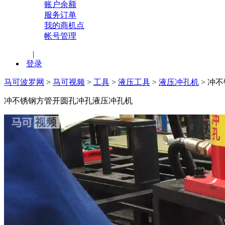
账户余额
服务订单
我的商机点
帐号管理
|
登录
马可波罗网
>
马可视频
>
工具
>
液压工具
>
液压冲孔机
>
冲不
冲不锈钢方管开圆孔冲孔液压冲孔机