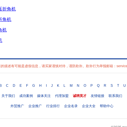
折角机
机
述有可能是虚假信息，请买家谨慎对待，谨防欺诈。欺诈行为举报邮箱：service@ma
B
C
D
E
F
G
H
I
J
K
L
M
N
O
P
Q
R
S
T
U
关于我们
成功案例
媒体关注
代理加盟
诚聘英才
友情链接
联系我们
外贸推广
企业推广
行业排行
企业名录
企业大全
帮助中心