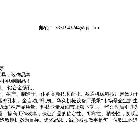
邮箱：
3331943244@qq.com
等
工具，装饰品等
种不锈钢制品！
孔，铝合金锁孔、
、生产、制造于一体的高新技术企业。盈通机械科技厂是致力
压冲孔机、全自动冲孔机。华久机械设备厂秉承“市场是企业的
因此我们在产品质量、科技含量及细节上狠下功夫。华久先后引进
量，提高工作效率，保证产品的稳定性、可靠性、精密性，实现企
以造数控机器为目标。追求品质，诚心诚意做事是每一位职工的