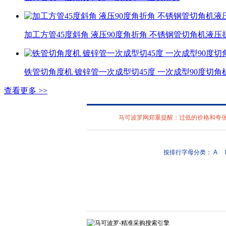
加工方管45度斜角 液压90度角折角 不锈钢管切角机液压
铁管切角度机 镀锌管一次成型切45度 一次成型90度切角
查看更多 >>
马可波罗网郑重提醒：过低的价格和夸张的描
按排行字母分类：
A