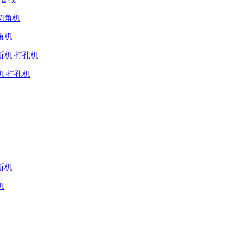
角机
机 打孔机
机