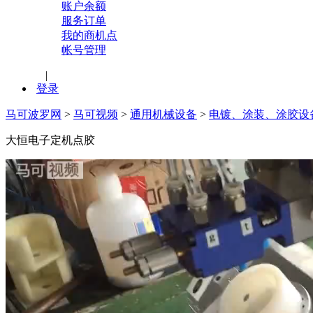
账户余额
服务订单
我的商机点
帐号管理
|
登录
马可波罗网
>
马可视频
>
通用机械设备
>
电镀、涂装、涂胶设
大恒电子定机点胶