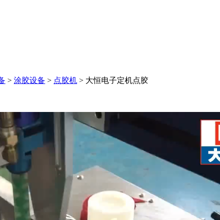
备
>
涂胶设备
>
点胶机
>
大恒电子定机点胶