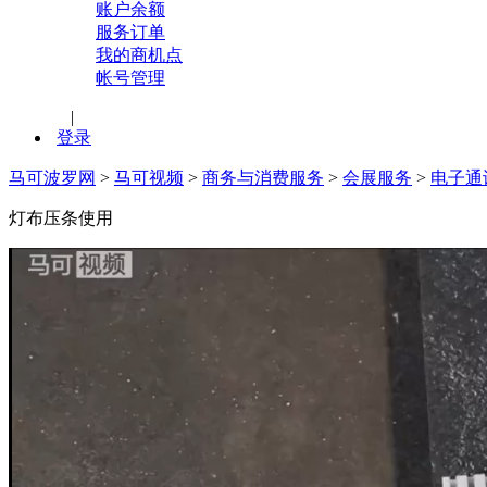
账户余额
服务订单
我的商机点
帐号管理
|
登录
马可波罗网
>
马可视频
>
商务与消费服务
>
会展服务
>
电子通
灯布压条使用