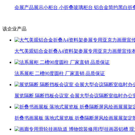
会展产品展示小柜台 小折叠玻璃柜台 铝合金简约黑白折
该企业产品
大气美观铝合金折叠A4资料架参展专用亚克力画册宣传
法系展柜 二槽90度圆柱 厂家直销 品质保证
展览隔断 隔断挡板会议室 会展大型会议隔断室临时办公
折叠书画展板 落地式展览板 折叠隔断屏风绘画展展架定