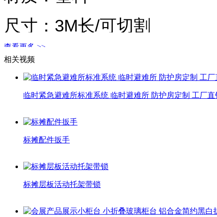
尺寸：3M长/可切割
查看更多 >>
重量：0.02KG
相关视频
表面：无
临时紧急避难所标准系统 临时避难所 防护房定制 工厂直
用途：国际标准展览配件 
标摊配件扳手
优点：结实、式样美、搭建
（尺寸与重量均为手量，有
标摊层板活动托架带锁