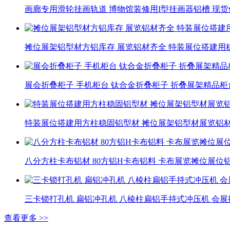
画廊专用滑轮挂画轨道 博物馆装修用I型挂画器铝槽 现货
摊位展架铝型材方铝库存 展览铝材齐全 特装展位搭建用
展会折叠柜子 手机柜台 钛合金折叠柜子 折叠展架精品柜
特装展位搭建用方柱稳固铝型材 摊位展架铝型材展览铝
八分方柱卡布铝材 80方铝H卡布铝料 卡布展览摊位展位
三卡锁打孔机 扁铝冲孔机 八棱柱扁铝手持式冲压机 会
查看更多 >>