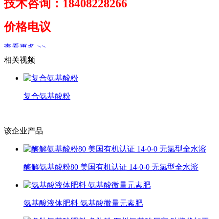
技术咨询：18408228266
价格电议
查看更多 >>
相关视频
复合氨基酸粉
我司生产的氨基酸粉，兼具有机氮、无机氮的特点，
个是动物皮毛；另一个大豆或豆粕。
该企业产品
酶解氨基酸粉80 美国有机认证 14-0-0 无氯型全水溶
氨基酸液体肥料 氨基酸微量元素肥