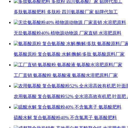
1.物理性能:
外观 淡黄色粉末
多肽氨基酸肥料 多肽粉 四川氨基酸厂家 贴牌代加工
溶解性 全溶
水分含量 小于 5%
氨基酸总含量 大于40%
无盐氨基酸粉40% 植物源动物源 厂家直销 水溶肥原料
总氮 大于 16.5%
氨基酸原粉 复合氨基酸 水解/酶解/多肽 氨基酸原料厂家
工厂直销 氨基酸粉 氨基酸液 氨基酸水溶肥原料厂家
2. 主要功能:
2.1、能螯合土壤营养元素、剌激根系生长，使作物
2.2、改善作物的光合性能，促进光合产物的转移、
农用氨基酸 复合氨基酸粉52% 全水溶高效有机肥 叶面肥
2.3 、能改善作物根际的微域环境，抑制土传病害
2.4、与无机肥配施，能增加养分的协同效应，作物
2.5、长期施用，使土壤多孔疏松，减轻土壤的板结
硫酸水解 复合氨基酸粉40% 不含氯离子 氨基酸肥料
2.6、本系列产品更是有机食品基地、绿色食品基地