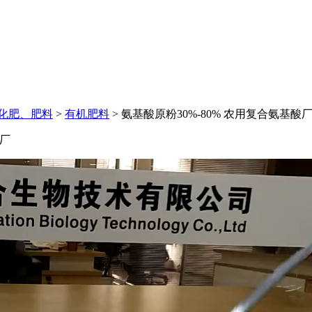
化肥、肥料
>
有机肥料
>
氨基酸原粉30%-80% 农用复合氨基
工厂