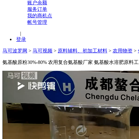
账户余额
服务订单
我的商机点
帐号管理
|
登录
马可波罗网
>
马可视频
>
原料辅料、初加工材料
>
农用物资
>
氨基酸原粉30%-80% 农用复合氨基酸厂家 氨基酸水溶肥原料